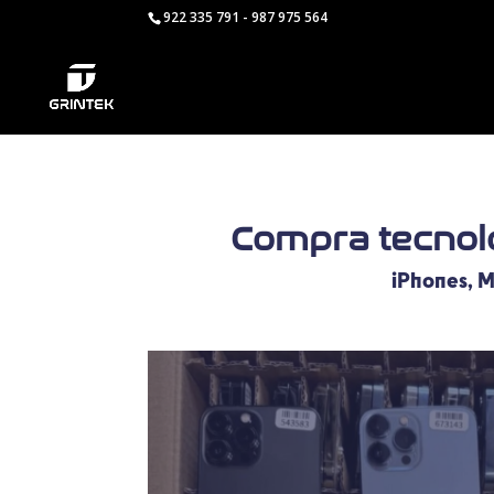
922 335 791 - 987 975 564
Compra tecnolo
iPhones, M