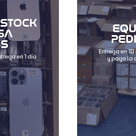
 STOCK
EQU
GA
PED
SS
Entrega en 10 
trega en 1 día
y paga la 