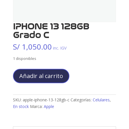
IPHONE 13 128GB
Grado C
S/
1,050.00
inc. IGV
1 disponibles
IPHONE
Añadir al carrito
13
128GB
Grado
C
SKU:
apple-iphone-13-128gb-c
Categorías:
Celulares
,
cantidad
En stock
Marca:
Apple