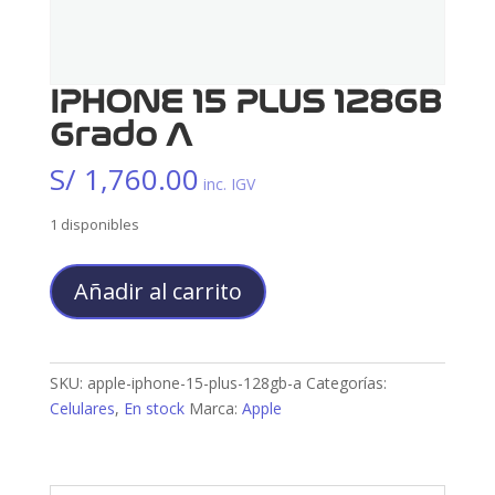
IPHONE 15 PLUS 128GB
Grado A
S/
1,760.00
inc. IGV
1 disponibles
IPHONE
Añadir al carrito
15
PLUS
128GB
Grado
SKU:
apple-iphone-15-plus-128gb-a
Categorías:
A
Celulares
,
En stock
Marca:
Apple
cantidad