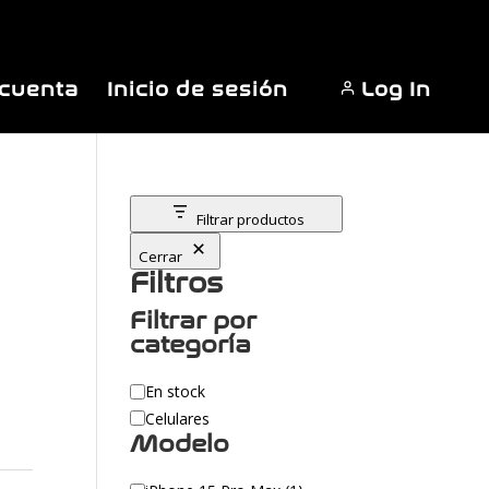
 cuenta
Inicio de sesión
Log In
Filtrar productos
Cerrar
Filtros
Filtrar por
categoría
Categoría
En stock
Celulares
Modelo