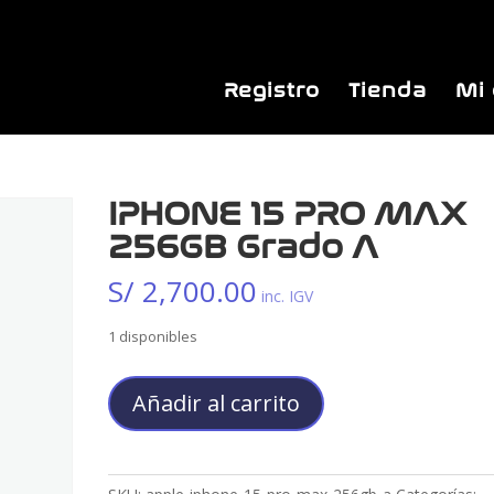
Registro
Tienda
Mi
IPHONE 15 PRO MAX
256GB Grado A
S/
2,700.00
inc. IGV
1 disponibles
IPHONE
Añadir al carrito
15
PRO
MAX
256GB