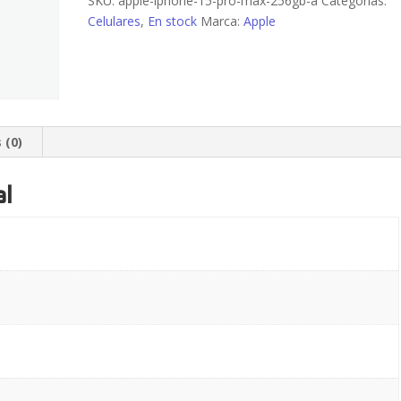
SKU:
apple-iphone-15-pro-max-256gb-a
Categorías:
Grado
Celulares
,
En stock
Marca:
Apple
A
cantidad
 (0)
al