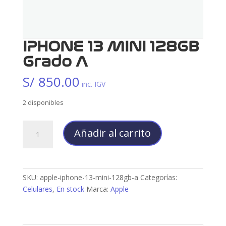
IPHONE 13 MINI 128GB
Grado A
S/
850.00
inc. IGV
2 disponibles
IPHONE
Añadir al carrito
13
MINI
128GB
Grado
SKU:
apple-iphone-13-mini-128gb-a
Categorías:
A
Celulares
,
En stock
Marca:
Apple
cantidad